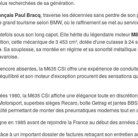
plus recherchées de sa génération.
ançais Paul Bracq
, traverse les décennies sans perdre de son 
le grand tourisme selon BMW, où le raffinement se met au servic
utefois sous son long capot. Elle hérite du légendaire moteur
M8
ion, cette mécanique de 3 453 cm³, dotée d'une culasse à 24 s
e
. Sa souplesse, sa montée en régime et sa sonorité métallique e
avaroise.
encore absentes, la M635 CSi offre une expérience de conduite 
 équilibré et son moteur d'exception procurent des sensations q
s 1980, la M635 CSi affiche une élégance toute en discrétion. 
 Motorsport, superbes sièges Recaro, boîte Getrag et jantes BBS
lité permettant de monter des pneumatiques modernes tout en co
gne en 1985 avant de rejoindre la France au début des années 20
ce à un important dossier de factures retraçant son entretien a