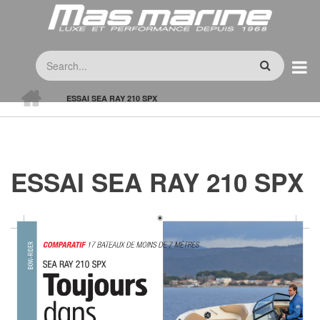
Skip
to
main
Search
content
HOME
ESSAI SEA RAY 210 SPX
BREADCRUMB
ESSAI SEA RAY 210 SPX