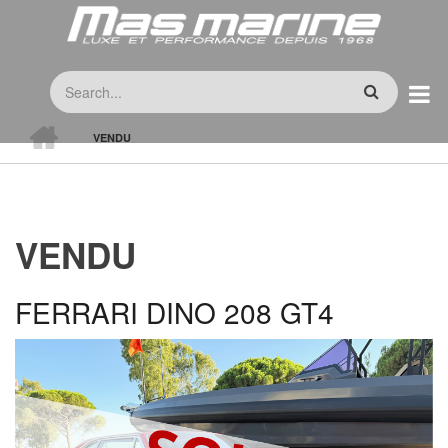
Skip
to
main
Search
content
HOME
VENDU
BREADCRUMB
VENDU
FERRARI DINO 208 GT4