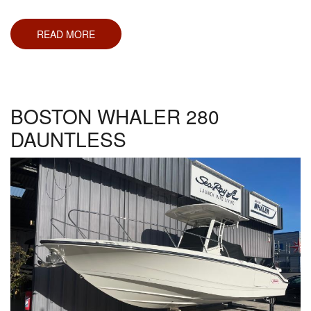
READ MORE
ABOUT
FERRARI
DINO
208
GT4
BOSTON WHALER 280
DAUNTLESS