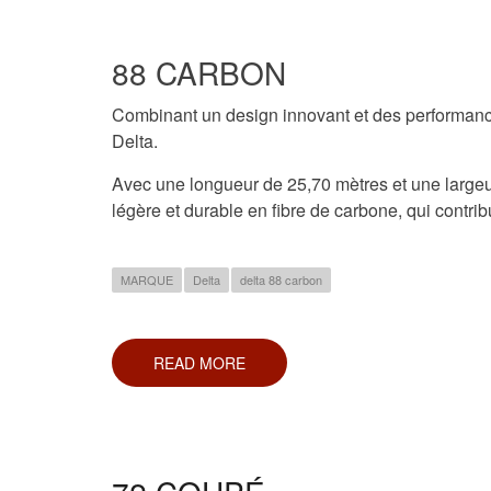
88 CARBON
Combinant un design innovant et des performances
Delta.
Avec une longueur de 25,70 mètres et une largeur
légère et durable en fibre de carbone, qui contr
MARQUE
Delta
delta 88 carbon
READ MORE
ABOUT
88
CARBON